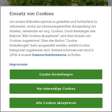
Einsatz von Cookies
Um unsere Webseite optimal zu gestalten und fortlaufend zu
verbessern, sowie zur interessengerechten Ausspielung von
Inhalten, verwenden wir sog. Cookies. Durch Bestätigen des
Buttons "Alle Cookies akzeptieren" wird dem Einsatz von
So liefert dein Basilikum immer frische
Cookies zugestimmt. Über den Button "Cookie-
Einstellungen" kann ausgewählt werden, welche Cookie-
Blätter
Kategorien zugelassen sind. Weitere Informationen sind in
Ziffer 4 unserer
Datenschutzhinweise
zu finden.
Bei der Ernte ist Basilikum eine Diva. Wenn man es falsch
Impressum
angeht, hat man nur noch blattlose Stiele im Topf stecken.
Doch es gibt einen Trick!
Cookie-Einstellungen
Zum Artikel: Basilikum immer frisch
Nur notwendige Cookies
Alle Cookies akzeptieren