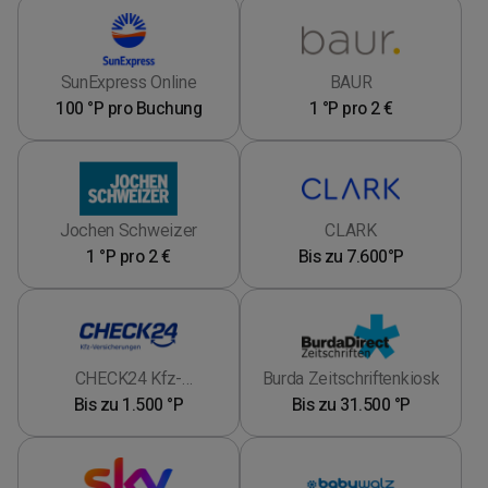
SunExpress Online
BAUR
100 °P pro Buchung
1 °P pro 2 €
Jochen Schweizer
CLARK
1 °P pro 2 €
Bis zu 7.600°P
CHECK24 Kfz-
Burda Zeitschriftenkiosk
Versicherungen
Bis zu 1.500 °P
Bis zu 31.500 °P