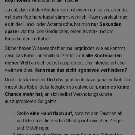
Kopfhörers
verknotet in der Tasche.
Ja gut, das mit den Kindern kommt einem nur so vor, aber das
mit dem Kopfhörerkabel stimmt wirklich: Kaum verstaut man
es in der Hand- oder Aktentasche, hat man
nur Sekunden
später
viermal den Gordischen, einen Achter- und drei
Kreuzknoten im Kabel!
Sicher haben Wissenschaftler mal ergründet, wie es kommt,
dass das Kabel innerhalb kürzester Zeit
alle Knotenarten
dieser Welt
an sich selbst ausprobiert. Uns interessiert aber
vielmehr dies:
Kann man das nicht irgendwie verhindern?
Doch, das kann man: Und das geht noch dazu ganz einfach: Du
musst das Kabel dafür lediglich so aufwickeln,
dass es keine
Chance mehr hat,
an sich selbst Verknotungskünste
auszuprobieren. So geht's:
Stelle
eine Hand flach auf,
spreize den Daumen ab
und klemme die beiden Ohrstöpsel zwischen Zeige-
und Mittelfinger.