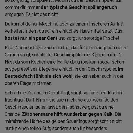
so sorgfältig vorspülen … Machst du den Geschirrspüler auf,
kommt dir immer
der typische Geschirrspülergeruch
entgegen. Fair ist das nicht.
Du kannst deiner Maschine aber zu einem frischeren Auftritt
verhelfen, indem du auf ein einfaches Hausmittel setzt. Das
kostet nur ein paar Cent
und sorgt für sofortige Frische!
Eine Zitrone ist das Zaubermittel, das für einen angenehmeren
Geruch sorgt, sobald der Geschirrspüler die Klappe aufreißt.
Hast du vom Kochen eine Hälfte übrig (sie kann sogar schon
ausgepresst sein), lege sie einfach in den Geschirrspüler.
Im
Besteckfach fühlt sie sich wohl,
sie kann aber auch in der
oberen Etage mitfahren.
Sobald die Zitrone im Gerät liegt, sorgt sie für einen frischen,
fruchtigen Duft. Nimm sie auch nicht heraus, wenn du den
Geschirrspüler laufen lässt, denn sonst vergibst du eine
Chance:
Zitronensäure hilft wunderbar gegen Kalk.
Die
mitfahrende Hälfte des gelben Säuerlings sorgt somit nicht
nur für einen tollen Duft, sondern auch für besonders