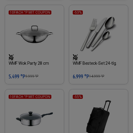
10FACH °P MIT COUPON
-53%
WMF Wok Party 28 cm
WMF Besteck-Set 24-tlg.
5.499 °P
6.999 °P
9.999
°P
14.999
°P
10FACH °P MIT COUPON
-55%