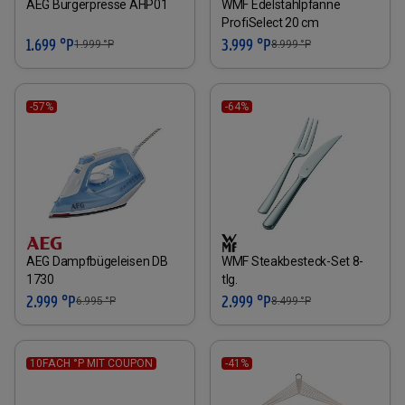
AEG Burgerpresse AHP01
WMF Edelstahlpfanne
ProfiSelect 20 cm
1.699 °P
3.999 °P
1.999
°P
8.999
°P
-57%
-64%
AEG Dampfbügeleisen DB
WMF Steakbesteck-Set 8-
1730
tlg.
2.999 °P
2.999 °P
6.995
°P
8.499
°P
10FACH °P MIT COUPON
-41%