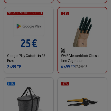
30FACH °P MIT COUPON
-63%
WMF Messerblock Classic
Google Play Gutschein 25
Line 7tlg. natur
Euro
6.499 °P
2.499 °P
17.999
°P
NEU
-37%