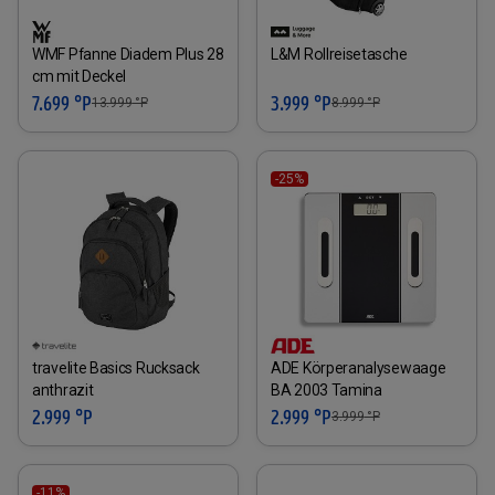
WMF Pfanne Diadem Plus 28
L&M Rollreisetasche
cm mit Deckel
7.699 °P
3.999 °P
13.999
°P
8.999
°P
-25%
travelite Basics Rucksack
ADE Körperanalysewaage
anthrazit
BA 2003 Tamina
2.999 °P
2.999 °P
3.999
°P
-11%