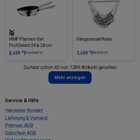
WMF Pfannen-Set
Hängesessel Relax
ProfiSelect 24 & 28 cm
8.499 °P
3.499 °P
19.998
°P
5.999
°P
Du hast schon 40 von 1289 Artikeln gesehen
Mehr anzeigen
Service & Hilfe
Hersteller Kontakt
Lieferung & Versand
Prämien AGB
Gutschein AGB