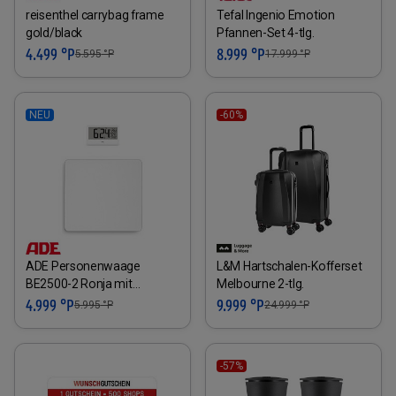
reisenthel carrybag frame
Tefal Ingenio Emotion
gold/black
Pfannen-Set 4-tlg.
4.499 °P
8.999 °P
5.595
°P
17.999
°P
NEU
-60%
ADE Personenwaage
L&M Hartschalen-Kofferset
BE2500-2 Ronja mit
Melbourne 2-tlg.
externem Display
4.999 °P
9.999 °P
5.995
°P
24.999
°P
-57%