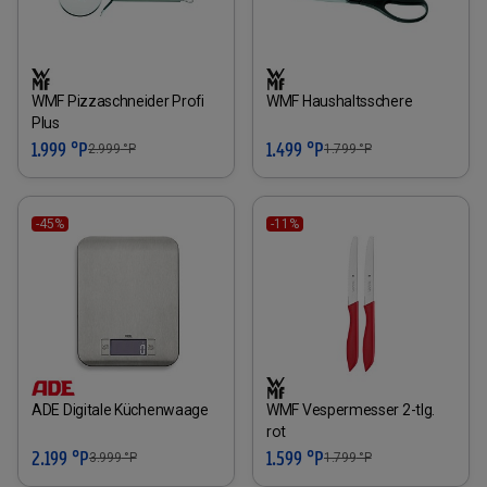
WMF Pizzaschneider Profi
WMF Haushaltsschere
Plus
1.999 °P
1.499 °P
2.999
°P
1.799
°P
-45%
-11%
ADE Digitale Küchenwaage
WMF Vespermesser 2-tlg.
rot
2.199 °P
1.599 °P
3.999
°P
1.799
°P