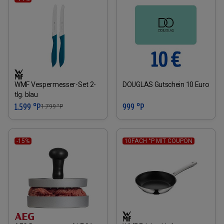
WMF Vespermesser-Set 2-
DOUGLAS Gutschein 10 Euro
tlg. blau
1.599 °P
999 °P
1.799
°P
-15%
10FACH °P MIT COUPON