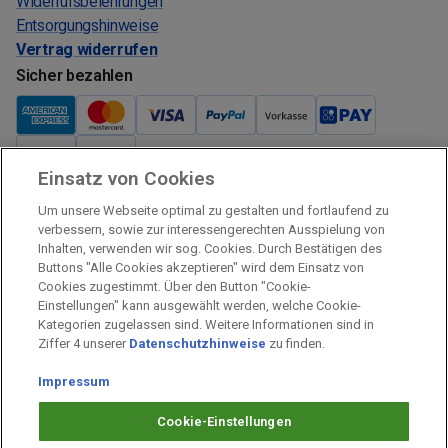
Widerrufsbelehrungen
Entsorgungshinweise
Vertrag widerrufen
Sicher bezahlen
Einsatz von Cookies
Verkauf und Versand
Um unsere Webseite optimal zu gestalten und fortlaufend zu
Kostenloser Versand:
verbessern, sowie zur interessengerechten Ausspielung von
Inhalten, verwenden wir sog. Cookies. Durch Bestätigen des
Verkauf und Versand durch:
Buttons "Alle Cookies akzeptieren" wird dem Einsatz von
Verkauf Gutscheine durch:
Cookies zugestimmt. Über den Button "Cookie-
Einstellungen" kann ausgewählt werden, welche Cookie-
Sicher einkaufen
Kategorien zugelassen sind. Weitere Informationen sind in
Ziffer 4 unserer
Datenschutzhinweise
zu finden.
Alle Preise inkl. MwSt.
Impressum
Prämien Impressum
Fragen & Hilfe
Cookie-Einstellungen
Prämien Datenschutz