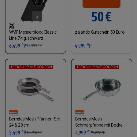
WMF Messerblock Classic
zalando Gutschein 50 Euro
Line 7-tlg. schwarz
6.499 °P
4.999 °P
17.999
°P
10FACH °P MIT COUPON
10FACH °P MIT COUPON
Berndes Mesh Pfannen-Set
Berndes Mesh
24 & 28 cm
Schmorpfanne mit Deckel
28 cm
5.499 °P
4.999 °P
11.498
°P
9.999
°P