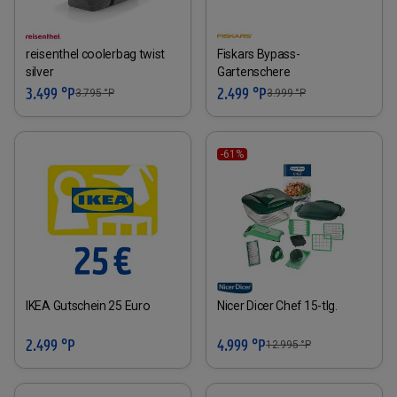
reisenthel coolerbag twist
Fiskars Bypass-
silver
Gartenschere
3.499 °P
2.499 °P
3.795
°P
3.999
°P
-61%
IKEA Gutschein 25 Euro
Nicer Dicer Chef 15-tlg.
2.499 °P
4.999 °P
12.995
°P