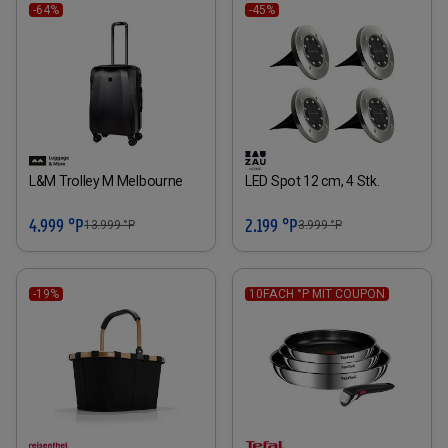
-64%
-45%
L&M Trolley M Melbourne
LED Spot 12 cm, 4 Stk.
4.999 °P
2.199 °P
13.999
°P
3.999
°P
-19%
10FACH °P MIT COUPON