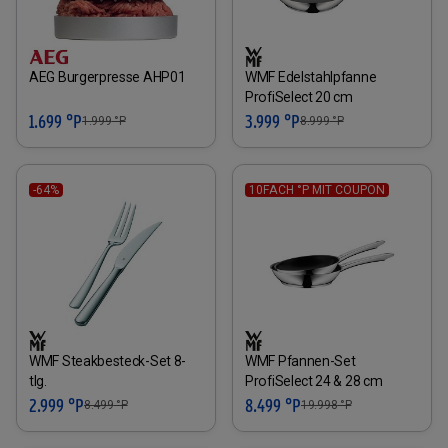
AEG Burgerpresse AHP01
WMF Edelstahlpfanne
ProfiSelect 20 cm
1.699 °P
3.999 °P
1.999
°P
8.999
°P
-64%
10FACH °P MIT COUPON
WMF Steakbesteck-Set 8-
WMF Pfannen-Set
tlg.
ProfiSelect 24 & 28 cm
2.999 °P
8.499 °P
8.499
°P
19.998
°P