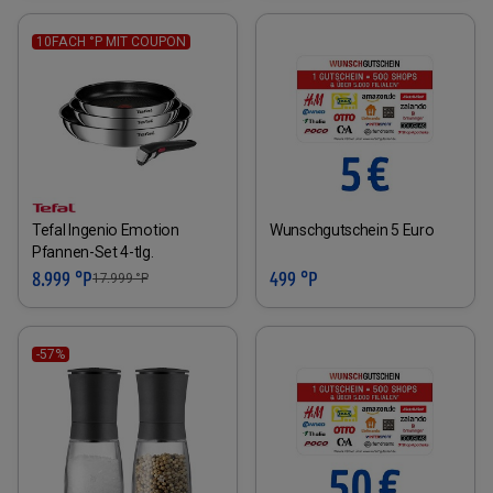
10FACH °P MIT COUPON
Tefal Ingenio Emotion
Wunschgutschein 5 Euro
Pfannen-Set 4-tlg.
8.999 °P
499 °P
17.999
°P
-57%