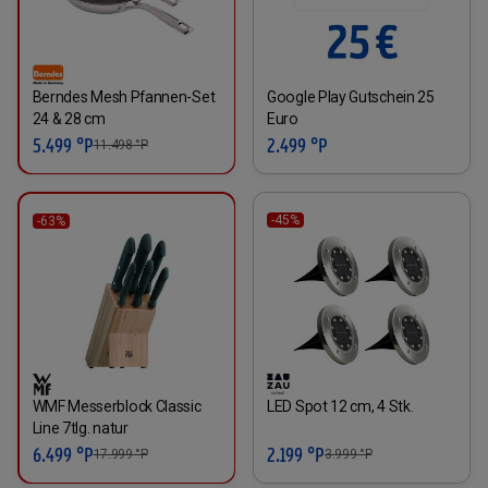
Berndes Mesh Pfannen-Set
Google Play Gutschein 25
24 & 28 cm
Euro
5.499 °P
2.499 °P
11.498
°P
-45%
-63%
WMF Messerblock Classic
LED Spot 12 cm, 4 Stk.
Line 7tlg. natur
6.499 °P
2.199 °P
17.999
°P
3.999
°P