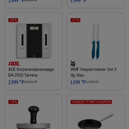
3.999 °P
2.999 °P
8.999
°P
-25%
-11%
ADE Körperanalysewaage
WMF Vespermesser-Set 2-
BA 2003 Tamina
tlg. blau
2.999 °P
1.599 °P
3.999
°P
1.799
°P
-15%
10FACH °P MIT COUPON