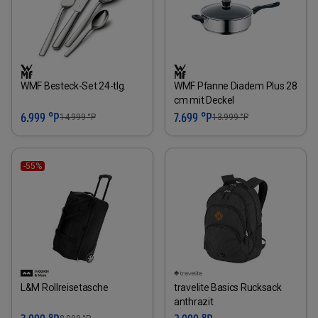
WMF Besteck-Set 24-tlg.
WMF Pfanne Diadem Plus 28
cm mit Deckel
6.999 °P
7.699 °P
14.999
°P
13.999
°P
-55%
L&M Rollreisetasche
travelite Basics Rucksack
anthrazit