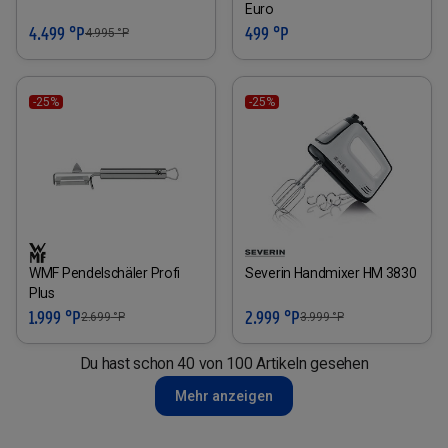
Euro
4.499 °P
499 °P
4.995
°P
-25%
-25%
WMF Pendelschäler Profi
Severin Handmixer HM 3830
Plus
1.999 °P
2.999 °P
2.699
°P
3.999
°P
Du hast schon 40 von 100 Artikeln gesehen
Mehr anzeigen