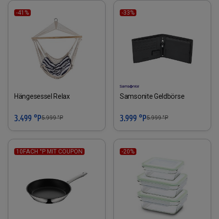
-41%
-33%
Hängesessel Relax
Samsonite Geldbörse
3.499 °P
3.999 °P
5.999
°P
5.999
°P
10FACH °P MIT COUPON
-20%