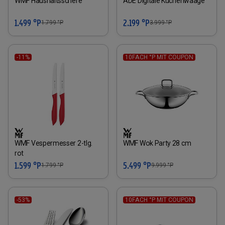
WMF Haushaltsschere
ADE Digitale Küchenwaage
1.499 °P
2.199 °P
1.799
°P
3.999
°P
-11%
10FACH °P MIT COUPON
WMF Vespermesser 2-tlg.
WMF Wok Party 28 cm
rot
1.599 °P
5.499 °P
1.799
°P
9.999
°P
-53%
10FACH °P MIT COUPON