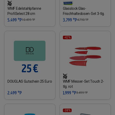
WMF Edelstahlpfanne
Glasslock Glas-
ProfiSelect 28 cm
Frischhaltedosen-Set 3-tlg.
5.499 °P
3.799 °P
10.499
°P
4.790
°P
-42%
DOUGLAS Gutschein 25 Euro
WMF Messer-Set Touch 2-
tlg. rot
2.499 °P
1.999 °P
3.499
°P
-38%