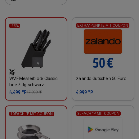
EXTRA°PUNKTE MIT COUPON
-63%
WMF Messerblock Classic
zalando Gutschein 50 Euro
Line 7-tlg. schwarz
6.499 °P
4.999 °P
17.999
°P
30FACH °P MIT COUPON
10FACH °P MIT COUPON