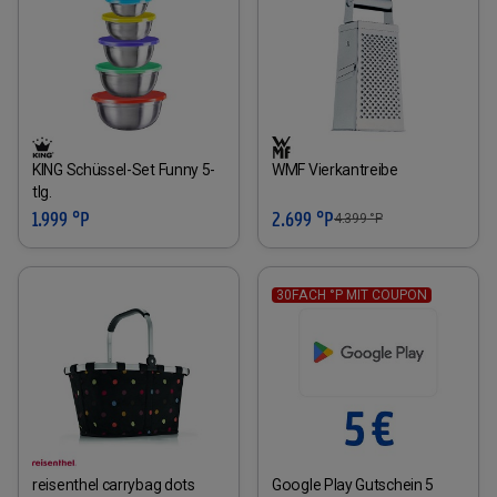
KING Schüssel-Set Funny 5-
WMF Vierkantreibe
tlg.
1.999 °P
2.699 °P
4.399
°P
30FACH °P MIT COUPON
reisenthel carrybag dots
Google Play Gutschein 5