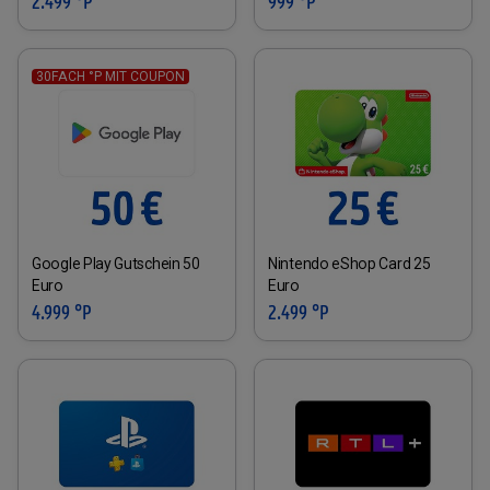
2.499 °P
999 °P
30FACH °P MIT COUPON
Google Play Gutschein 50
Nintendo eShop Card 25
Euro
Euro
4.999 °P
2.499 °P