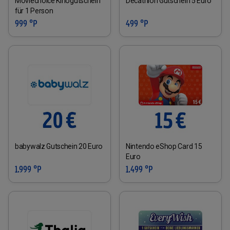
Moviechoice Kinogutschein
Decathlon Gutschein 5 Euro
für 1 Person
999 °P
499 °P
babywalz Gutschein 20 Euro
Nintendo eShop Card 15
Euro
1.999 °P
1.499 °P