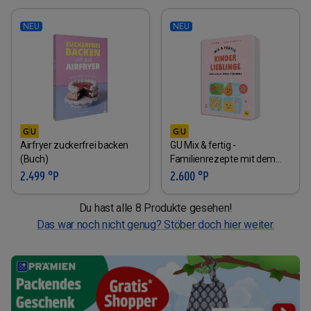
NEU
NEU
Airfryer zuckerfrei backen
GU Mix & fertig -
(Buch)
Familienrezepte mit dem
Thermomix® (Buch)
2.499 °P
2.600 °P
Du hast alle 8 Produkte gesehen!
Das war noch nicht genug? Stöber doch hier weiter.