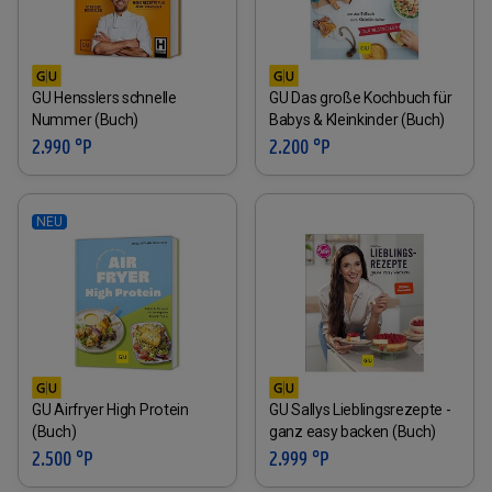
GU Hensslers schnelle
GU Das große Kochbuch für
Nummer (Buch)
Babys & Kleinkinder (Buch)
2.990 °P
2.200 °P
NEU
GU Airfryer High Protein
GU Sallys Lieblingsrezepte -
(Buch)
ganz easy backen (Buch)
2.500 °P
2.999 °P