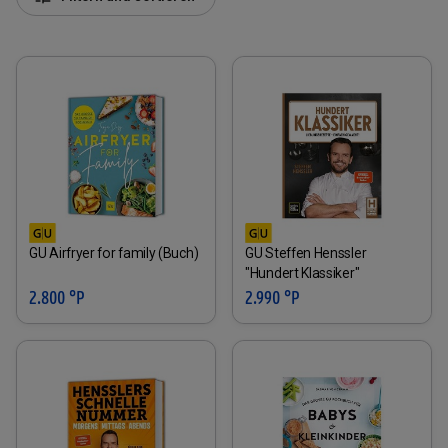
GU Airfryer for family (Buch)
GU Steffen Henssler
"Hundert Klassiker"
2.800 °P
2.990 °P