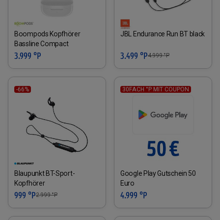
Boompods Kopfhörer
JBL Endurance Run BT black
Bassline Compact
3.999 °P
3.499 °P
4.999
°P
-66%
30FACH °P MIT COUPON
Blaupunkt BT-Sport-
Google Play Gutschein 50
Kopfhörer
Euro
999 °P
4.999 °P
2.999
°P