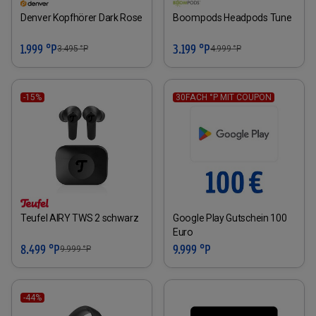
Denver Kopfhörer Dark Rose
Boompods Headpods Tune
1.999 °P
3.199 °P
3.495
°P
4.999
°P
-15%
30FACH °P MIT COUPON
Teufel AIRY TWS 2 schwarz
Google Play Gutschein 100
Euro
8.499 °P
9.999 °P
9.999
°P
-44%