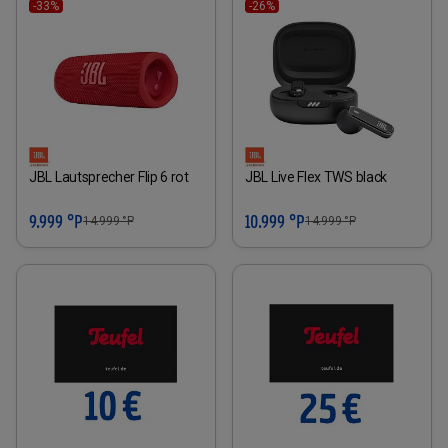
-33%
-26%
JBL Lautsprecher Flip 6 rot
JBL Live Flex TWS black
9.999 °P
10.999 °P
14.999
°P
14.999
°P