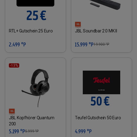
RTL+ Gutschein 25 Euro
JBL Soundbar 2.0 MK II
2.499 °P
15.999 °P
19.900
°P
-13%
JBL Kopfhörer Quantum
Teufel Gutschein 50 Euro
200
5.199 °P
4.999 °P
5.999
°P