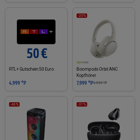
-20%
RTL+ Gutschein 50 Euro
Boompods Orbit ANC
Kopfhörer
4.999 °P
7.999 °P
9.999
°P
-46%
-31%