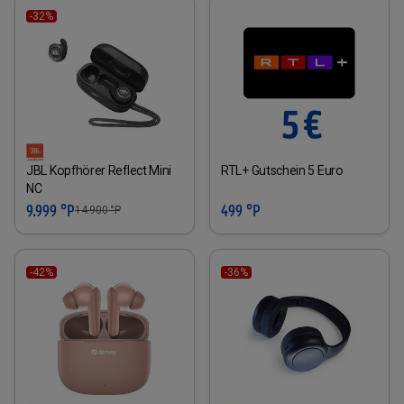
-32%
JBL Kopfhörer Reflect Mini
RTL+ Gutschein 5 Euro
NC
9.999 °P
499 °P
14.900
°P
-42%
-36%