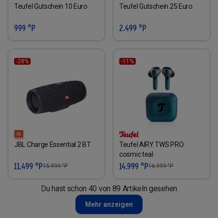
Teufel Gutschein 10 Euro
Teufel Gutschein 25 Euro
999 °P
2.499 °P
-28%
-11%
JBL Charge Essential 2 BT
Teufel AIRY TWS PRO
cosmic teal
11.499 °P
14.999 °P
15.999
°P
16.999
°P
Du hast schon 40 von 89 Artikeln gesehen
Mehr anzeigen