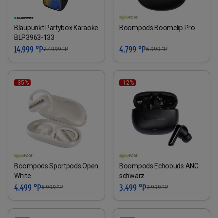
Blaupunkt Partybox Karaoke
Boompods Boomclip Pro
BLP3963-133
14.999 °P
4.799 °P
27.999
°P
6.999
°P
-35%
-12%
Boompods Sportpods Open
Boompods Echobuds ANC
White
schwarz
4.499 °P
3.499 °P
6.999
°P
3.999
°P