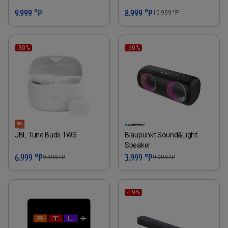
9.999 °P
8.999 °P
10.999
°P
-30%
-60%
JBL Tune Buds TWS
Blaupunkt Sound&Light
Speaker
6.999 °P
3.999 °P
9.999
°P
9.999
°P
-19%