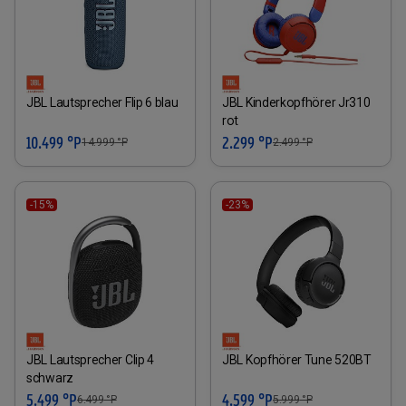
JBL Lautsprecher Flip 6 blau
JBL Kinderkopfhörer Jr310
rot
10.499 °P
2.299 °P
14.999
°P
2.499
°P
-15%
-23%
JBL Lautsprecher Clip 4
JBL Kopfhörer Tune 520BT
schwarz
5.499 °P
4.599 °P
6.499
°P
5.999
°P