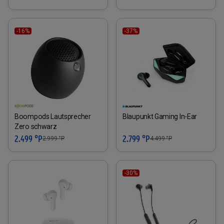
-16%
-37%
Boompods Lautsprecher
Blaupunkt Gaming In-Ear
Zero schwarz
2.499 °P
2.799 °P
2.999
°P
4.499
°P
-30%