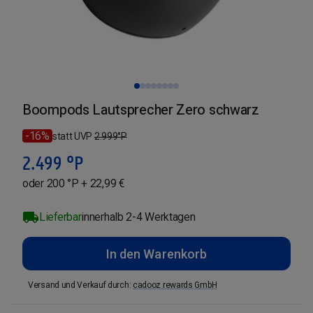
Boompods Lautsprecher Zero schwarz
-16%
statt UVP
2.999
°P
2.499
°P
oder 200 °P + 22,99 €
Lieferbar
innerhalb 2-4 Werktagen
In den Warenkorb
Versand und Verkauf durch
:
cadooz rewards GmbH