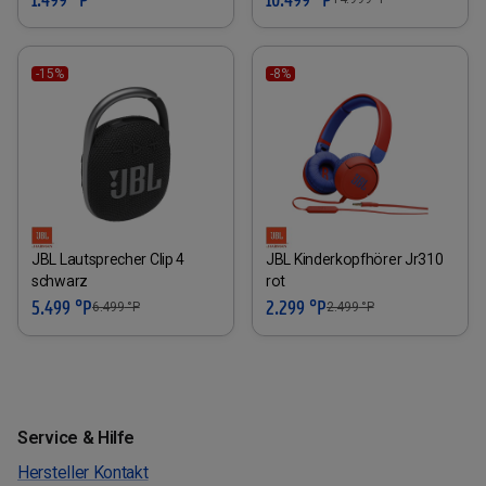
-15%
-8%
JBL Lautsprecher Clip 4
JBL Kinderkopfhörer Jr310
schwarz
rot
5.499 °P
2.299 °P
6.499
°P
2.499
°P
Service & Hilfe
Hersteller Kontakt