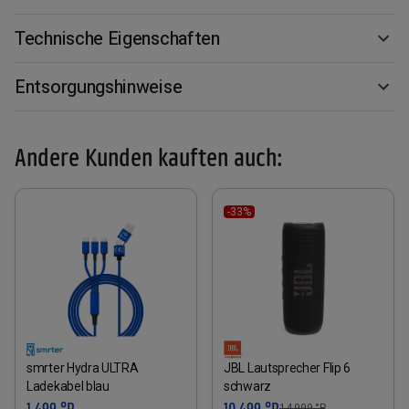
Technische Eigenschaften
Entsorgungshinweise
Andere Kunden kauften auch:
-33%
smrter Hydra ULTRA
JBL Lautsprecher Flip 6
Ladekabel blau
schwarz
1.499 °P
10.499 °P
14.999
°P