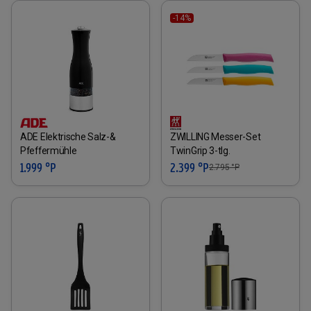
-14%
ADE Elektrische Salz-&
ZWILLING Messer-Set
Pfeffermühle
TwinGrip 3-tlg.
1.999 °P
2.399 °P
2.795
°P