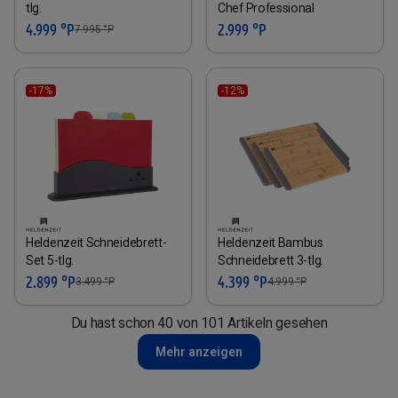
tlg.
Chef Professional
4.999 °P
2.999 °P
7.995
°P
-17%
-12%
Heldenzeit Schneidebrett-
Heldenzeit Bambus
Set 5-tlg.
Schneidebrett 3-tlg.
2.899 °P
4.399 °P
3.499
°P
4.999
°P
Du hast schon 40 von 101 Artikeln gesehen
Mehr anzeigen