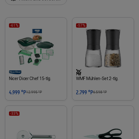
-61%
-57%
Nicer Dicer Chef 15-tlg.
WMF Mühlen-Set 2-tlg.
4.999 °P
2.799 °P
12.995
°P
6.598
°P
-33%