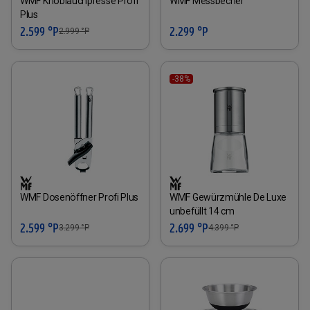
WMF Knoblauchpresse Profi
WMF Messbecher
Plus
2.599 °P
2.299 °P
2.999
°P
-38%
WMF Dosenöffner Profi Plus
WMF Gewürzmühle De Luxe
unbefüllt 14 cm
2.599 °P
2.699 °P
3.299
°P
4.399
°P