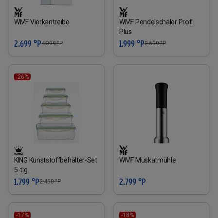
WMF Vierkantreibe
WMF Pendelschäler Profi
Plus
2.699 °P
1.999 °P
4.399
°P
2.699
°P
-26%
KING Kunststoffbehälter-Set
WMF Muskatmühle
5-tlg.
1.799 °P
2.799 °P
2.450
°P
-17%
-18%