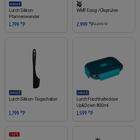
Lurch Silikon-
WMF Essig-/Ölsprüher
Pfannenwender
1.799 °P
2.999 °P
3.299
°P
Lurch Silikon-Teigschaber
Lurch Frischhaltedose
Up&Down 800ml
1.799 °P
1.599 °P
-30%