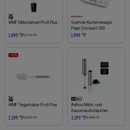
WMF Silikonpinsel Profi Plus
Soehnle Küchenwaage
Page Compact 300
1.899 °P
1.999 °P
2.199
°P
-18%
WMF Teigschaber Profi Plus
AdHoc Milch- und
Saucenaufschäumer
RAPIDO
2.199 °P
3.199 °P
2.699
°P
3.490
°P