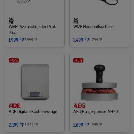
WMF Pizzaschneider Profi
WMF Haushaltsschere
Plus
1.999 °P
1.499 °P
2.999
°P
1.799
°P
-45%
-15%
ADE Digitale Küchenwaage
AEG Burgerpresse AHP01
2.199 °P
1.699 °P
3.999
°P
1.999
°P