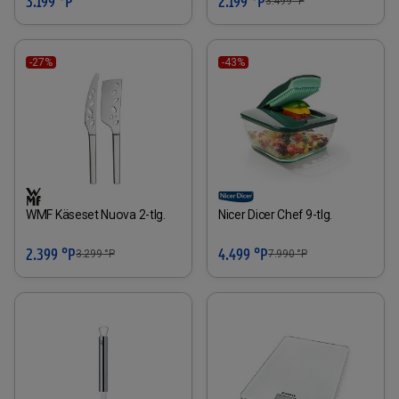
3.199 °P
2.199 °P
3.499
°P
-27%
-43%
WMF Käseset Nuova 2-tlg.
Nicer Dicer Chef 9-tlg.
2.399 °P
4.499 °P
3.299
°P
7.990
°P