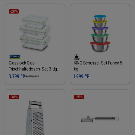
-20%
Glasslock Glas-
KING Schüssel-Set Funny 5-
Frischhaltedosen-Set 3-tlg.
tlg.
3.799 °P
1.999 °P
4.790
°P
-38%
-25%