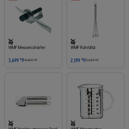
WMF Messerschärfer
WMF Rührblitz
3.699 °P
2.199 °P
4.499
°P
2.699
°P