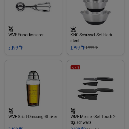
WMF Eisportionierer
KING Schüssel-Set black
steel
2.199 °P
1.799 °P
1.999
°P
-37%
WMF Salat-Dressing-Shaker
WMF Messer-Set Touch 2-
tlg. schwarz