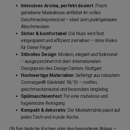
Intensives Aroma, perfekt dosiert
: Frisch
geriebene Muskatnuss entfaltet ihr volles
Geschmackspotenzial – ideal zum punktgenauen
Abschmecken
Sicher & komfortabel
: Die Nuss wird fest
eingespannt und effizient zerrieben – ohne Risiko
für Deine Finger
Stilvolles Design
: Modern, elegant und funktional
– ausgezeichnet mit dem internationalen
Designpreis des Design Centers Stuttgart
Hochwertige Materialien
: Gefertigt aus robustem
Cromargan® Edelstahl 18/10 – rostfrei,
geschmacksneutral und besonders langlebig
Spülmaschinenfest
: Für eine mühelose und
hygienische Reinigung
Kompakt & dekorativ
: Die Muskatmühle passt auf
jeden Tisch und in jede Küche
Ob fürs tägliche Kochen oder den besonderen Anlass –