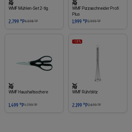
WMF Mühlen-Set 2-tlg.
WMF Pizzaschneider Profi
Plus
2.799 °P
1.999 °P
6.598
°P
2.999
°P
-18%
WMF Haushaltsschere
WMF Rührblitz
1.499 °P
2.199 °P
1.799
°P
2.699
°P