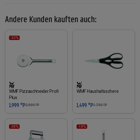
Andere Kunden kauften auch:
-33%
WMF Pizzaschneider Profi
WMF Haushaltsschere
Plus
1.999 °P
1.499 °P
2.999
°P
1.799
°P
-38%
-18%