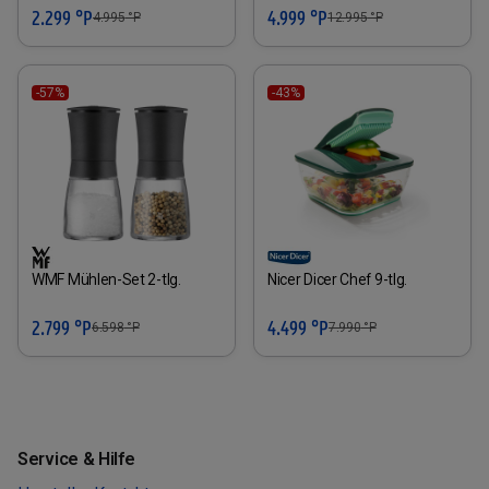
2.299 °P
4.999 °P
4.995
°P
12.995
°P
-57%
-43%
WMF Mühlen-Set 2-tlg.
Nicer Dicer Chef 9-tlg.
2.799 °P
4.499 °P
6.598
°P
7.990
°P
Service & Hilfe