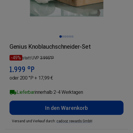
Genius Knoblauchschneider-Set
-49%
statt UVP
3.995
°P
1.999
°P
oder 200 °P + 17,99 €
Lieferbar
innerhalb 2-4 Werktagen
In den Warenkorb
Versand und Verkauf durch
:
cadooz rewards GmbH