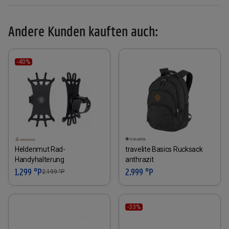
Andere Kunden kauften auch:
-40%
Heldenmut Rad-
travelite Basics Rucksack
Handyhalterung
anthrazit
1.299 °P
2.999 °P
2.199
°P
-33%