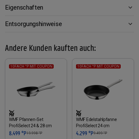
Eigenschaften
Entsorgungshinweise
Andere Kunden kauften auch:
10FACH °P MIT COUPON
10FACH °P MIT COUPON
WMF Pfannen-Set
WMF Edelstahlpfanne
ProfiSelect 24 & 28 cm
ProfiSelect 24 cm
8.499 °P
4.299 °P
19.998
°P
9.499
°P