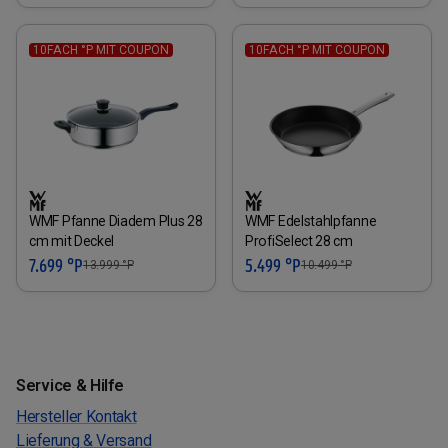
10FACH °P MIT COUPON
10FACH °P MIT COUPON
WMF Pfanne Diadem Plus 28
WMF Edelstahlpfanne
cm mit Deckel
ProfiSelect 28 cm
7.699 °P
5.499 °P
13.999
°P
10.499
°P
Service & Hilfe
Hersteller Kontakt
Lieferung & Versand