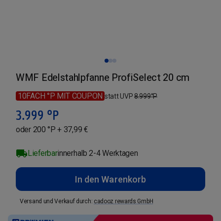
WMF Edelstahlpfanne ProfiSelect 20 cm
10FACH °P MIT COUPON
statt UVP
8.999
°P
3.999
°P
oder 200 °P + 37,99 €
Lieferbar
innerhalb 2-4 Werktagen
In den Warenkorb
Versand und Verkauf durch
:
cadooz rewards GmbH