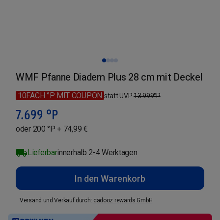
WMF Pfanne Diadem Plus 28 cm mit Deckel
10FACH °P MIT COUPON
statt UVP
13.999
°P
7.699
°P
oder 200 °P + 74,99 €
Lieferbar
innerhalb 2-4 Werktagen
In den Warenkorb
Versand und Verkauf durch
:
cadooz rewards GmbH