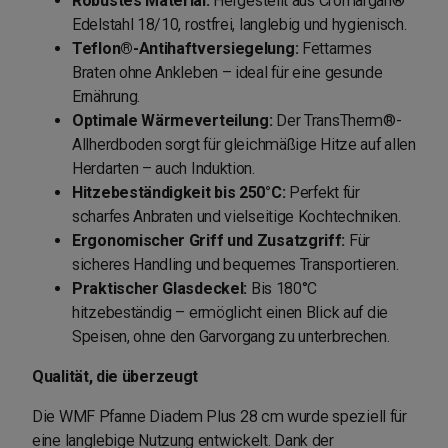
Robustes Material:
Hergestellt aus Cromargan®
Edelstahl 18/10, rostfrei, langlebig und hygienisch.
Teflon®-Antihaftversiegelung:
Fettarmes
Braten ohne Ankleben – ideal für eine gesunde
Ernährung.
Optimale Wärmeverteilung:
Der TransTherm®-
Allherdboden sorgt für gleichmäßige Hitze auf allen
Herdarten – auch Induktion.
Hitzebeständigkeit bis 250°C:
Perfekt für
scharfes Anbraten und vielseitige Kochtechniken.
Ergonomischer Griff und Zusatzgriff:
Für
sicheres Handling und bequemes Transportieren.
Praktischer Glasdeckel:
Bis 180°C
hitzebeständig – ermöglicht einen Blick auf die
Speisen, ohne den Garvorgang zu unterbrechen.
Qualität, die überzeugt
Die WMF Pfanne Diadem Plus 28 cm wurde speziell für
eine langlebige Nutzung entwickelt. Dank der