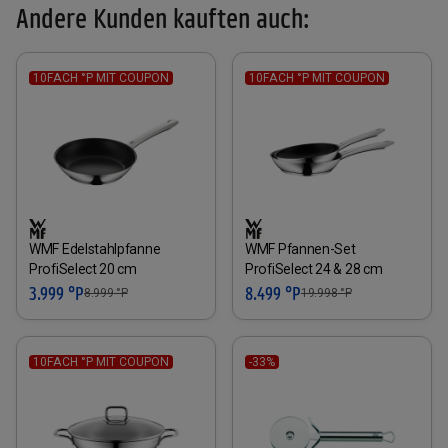
Andere Kunden kauften auch:
10FACH °P MIT COUPON
10FACH °P MIT COUPON
WMF Edelstahlpfanne
WMF Pfannen-Set
ProfiSelect 20 cm
ProfiSelect 24 & 28 cm
3.999 °P
8.499 °P
8.999
°P
19.998
°P
10FACH °P MIT COUPON
-33%