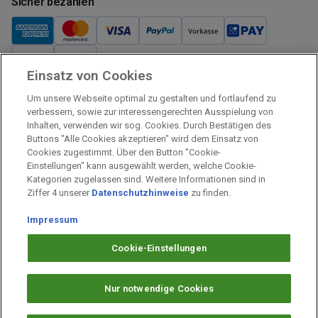
Sicher bezahlen
Einsatz von Cookies
Verkauf und Versand
Um unsere Webseite optimal zu gestalten und fortlaufend zu
Kostenloser Versand:
verbessern, sowie zur interessengerechten Ausspielung von
Inhalten, verwenden wir sog. Cookies. Durch Bestätigen des
Verkauf und Versand durch:
Buttons "Alle Cookies akzeptieren" wird dem Einsatz von
Verkauf Gutscheine durch:
Cookies zugestimmt. Über den Button "Cookie-
Einstellungen" kann ausgewählt werden, welche Cookie-
Sicher einkaufen
Kategorien zugelassen sind. Weitere Informationen sind in
Ziffer 4 unserer
Datenschutzhinweise
zu finden.
Alle Preise inkl. MwSt.
Prämien Impressum
Impressum
Fragen & Hilfe
Cookie-Einstellungen
Prämien Datenschutz
Barrierefreiheit
Nur notwendige Cookies
Cookie-Einstellungen