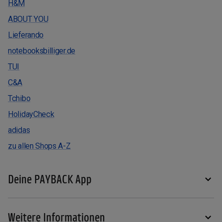
H&M
ABOUT YOU
Lieferando
notebooksbilliger.de
TUI
C&A
Tchibo
HolidayCheck
adidas
zu allen Shops A-Z
Deine PAYBACK App
Weitere Informationen