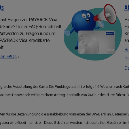
Qs
A
hast Fragen zur PAYBACK Visa
Hi
itkarte? Unser FAQ-Bereich hält
Hi
 Antworten zu Fragen rund um
Kr
 PAYBACK Visa Kreditkarte
an
it.
Be
den FAQs
»
Pr
Da
folgreiche Ausstellung der Karte. Die Punktegutschrift erfolgt 4-6 Wochen nach Kar
on über IDnow nach erfolgreichem Antrag innerhalb von 24 Stunden durchführst. 
osten für die Bezahlung und die Barabhebung vonseiten der BW-Bank an. Betreibe
g aber eine Gebühr erheben. Diese Gebühren werden nicht erstattet. Gebühren im I