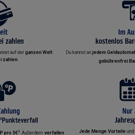
annst auf der
ganzen Welt
Du kannst an
jedem Geldautomat
i zahlen
.
gebührenfrei Ba
Jede Menge Vorteile
und 
3
P pro 5€
. Außerdem
verfallen