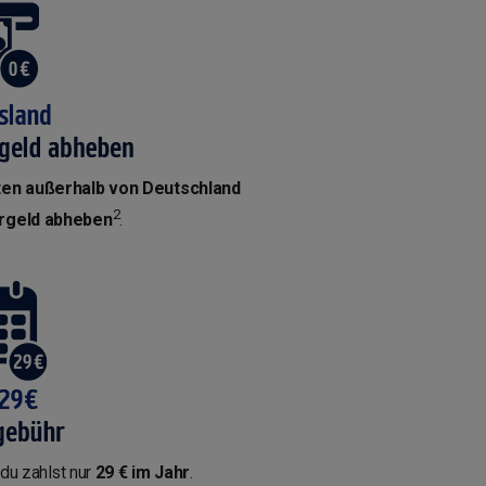
en außerhalb von Deutschland
2
rgeld abheben
.
du zahlst nur
29 € im Jahr
.