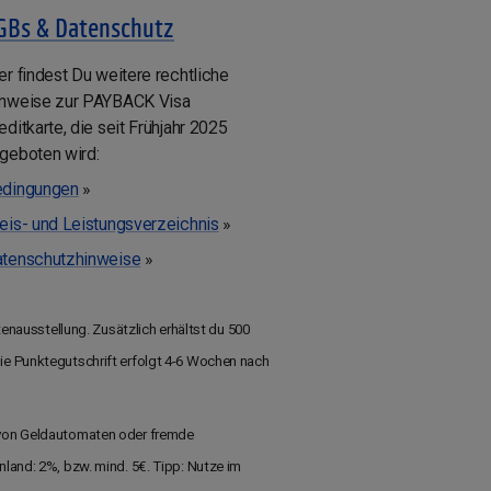
GBs & Datenschutz
er findest Du weitere rechtliche
nweise zur PAYBACK Visa
editkarte, die seit Frühjahr 2025
geboten wird:
dingungen
»
eis- und Leistungsverzeichnis
»
tenschutzhinweise
»
tenausstellung. Zusätzlich erhältst du 500
Die Punktegutschrift erfolgt 4-6 Wochen nach
r von Geldautomaten oder fremde
nland: 2%, bzw. mind. 5€. Tipp: Nutze im