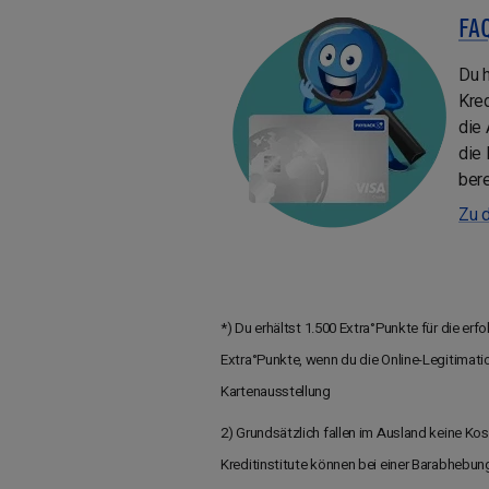
FA
Du 
Kred
die
die
bere
Zu 
*) Du erhältst 1.500 Extra°Punkte für die er
Extra°Punkte, wenn du die Online-Legitimati
Kartenausstellung
2) Grundsätzlich fallen im Ausland keine K
Kreditinstitute können bei einer Barabhebun