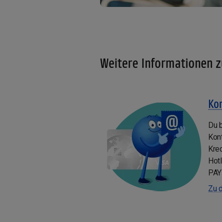
Weitere Informationen z
Ko
Du b
Kon
Kred
Hotl
PAY
Zu 