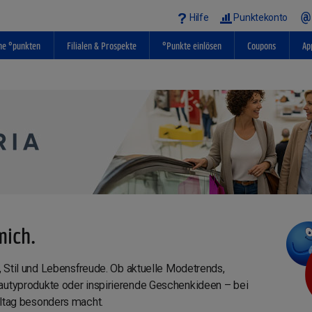
Hilfe
Punktekonto
ne °punkten
Filialen & Prospekte
°Punkte einlösen
Coupons
Ap
mich.
t, Stil und Lebensfreude. Ob aktuelle Modetrends,
autyprodukte oder inspirierende Geschenkideen – bei
lltag besonders macht.