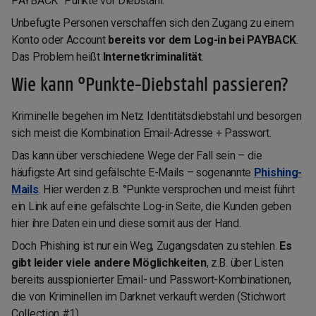
PAYBACK °Punkte vor Diebstahl.
Unbefugte Personen verschaffen sich den Zugang zu einem
Konto oder Account
bereits vor dem Log-in bei PAYBACK
.
Das Problem heißt
Internetkriminalität
.
Wie kann °Punkte-Diebstahl passieren?
Kriminelle begehen im Netz Identitätsdiebstahl und besorgen
sich meist die Kombination Email-Adresse + Passwort.
Das kann über verschiedene Wege der Fall sein – die
häufigste Art sind gefälschte E-Mails – sogenannte
Phishing-
Mails
. Hier werden z.B. °Punkte versprochen und meist führt
ein Link auf eine gefälschte Log-in Seite, die Kunden geben
hier ihre Daten ein und diese somit aus der Hand.
Doch Phishing ist nur ein Weg, Zugangsdaten zu stehlen.
Es
gibt leider viele andere Möglichkeiten
, z.B. über Listen
bereits ausspionierter Email- und Passwort-Kombinationen,
die von Kriminellen im Darknet verkauft werden (Stichwort
Collection #1).