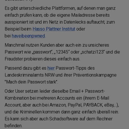
Es gibt unterschiedliche Plattformen, auf denen man ganz
einfach prüfen kann, ob die eigene Mailadresse bereits
ausspioniert ist und im Netz in Datenlecks auftaucht, zum
Beispiel beim
Hasso Plattner Institut
oder
bei
haveibeenpwned
.
Manchmal nutzen Kunden aber auch ein zu unsicheres
Passwort wie „passwort“, „12345“ oder „schatzi123“ und die
Fraudster probieren dieses einfach aus.
Passend dazu gibt es
hier
Passwort-Tipps des
Landeskriminalamts NRW und ihrer Präventionskampagne
"Mach dein Passwort stark".
Oder User setzen leider dieselbe Email + Passwort-
Kombination bei mehreren Accounts ein (ihrem E-Mail
Account, aber auch bei Amazon, PayPal, PAYBACK, eBay,...),
und die Kriminellen kommen dann ganz einfach überall rein.
Es kann sich aber auch Schadsoftware auf dem Rechner
befinden.