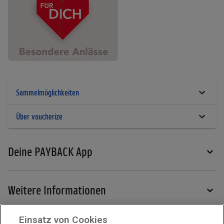
Sammelmöglichkeiten
Über voucherize
Deine PAYBACK App
Weitere Informationen
Einsatz von Cookies