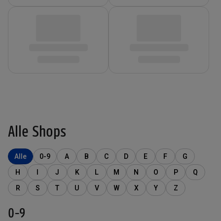
Alle Shops
Alle
0-9
A
B
C
D
E
F
G
H
I
J
K
L
M
N
O
P
Q
R
S
T
U
V
W
X
Y
Z
0-9