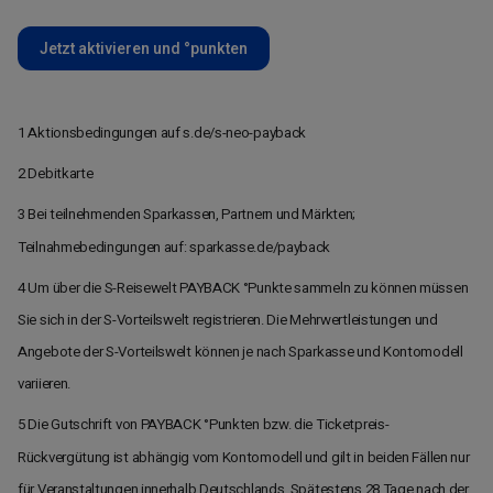
Jetzt aktivieren und °punkten
1 Aktionsbedingungen auf s.de/s-neo-payback
2 Debitkarte
3 Bei teilnehmenden Sparkassen, Partnern und Märkten;
Teilnahmebedingungen auf: sparkasse.de/payback
4 Um über die S-Reisewelt PAYBACK °Punkte sammeln zu können müssen
Sie sich in der S-Vorteilswelt registrieren. Die Mehrwertleistungen und
Angebote der S-Vorteilswelt können je nach Sparkasse und Kontomodell
variieren.
5 Die Gutschrift von PAYBACK °Punkten bzw. die Ticketpreis-
Rückvergütung ist abhängig vom Kontomodell und gilt in beiden Fällen nur
für Veranstaltungen innerhalb Deutschlands. Spätestens 28 Tage nach der