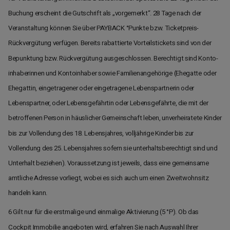
Buchung erscheint die Gutschrift als „vorgemerkt“. 28 Tage nach der
Veranstaltung können Sie über PAYBACK °Punkte bzw. Ticketpreis-
Rückvergütung verfügen. Bereits rabattierte Vorteilstickets sind von der
Bepunktung bzw. Rückvergütung ausgeschlossen. Berechtigt sind Konto­
inhaberinnen und Kontoinhaber sowie Familien­angehörige (Ehegatte oder
Ehegattin, eingetragener oder eingetragene Lebenspartnerin oder
Lebenspartner, oder Lebensgefährtin oder Lebensgefährte, die mit der
betroffenen Person in häuslicher Gemeinschaft leben, unverheiratete Kinder
bis zur Vollendung des 18. Lebensjahres, volljährige Kinder bis zur
Vollendung des 25. Lebensjahres sofern sie unterhalts­berechtigt sind und
Unterhalt beziehen). Voraussetzung ist jeweils, dass eine gemeinsame
amtliche Adresse vorliegt, wobei es sich auch um einen Zweitwohnsitz
handeln kann.
6 Gilt nur für die erstmalige und einmalige Aktivierung (5 °P). Ob das
Cockpit Immobilie angeboten wird, erfahren Sie nach Auswahl Ihrer