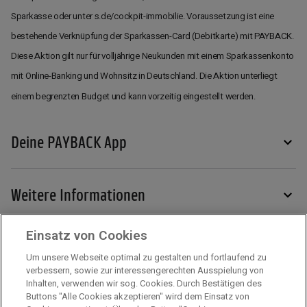
Sparkasse oder unter s.de/cockpit-immobilie. Voraussetzung ist eine
bestehende Verknüpfung der Sparkassen-Card (Debitkarte) mit PAYBACK.
Diese Aktion gilt nur für volljährige Neukunden mit einem Sparkassenkonto
mit Online-Banking und Wohnsitz in Deutschland. Die Aktion unterliegt
einem begrenzten Budget und kann vorzeitig eingestellt werden.
Deine PAYBACK App
Weitere Informationen
Einsatz von Cookies
Services
Um unsere Webseite optimal zu gestalten und fortlaufend zu
verbessern, sowie zur interessengerechten Ausspielung von
Inhalten, verwenden wir sog. Cookies. Durch Bestätigen des
Mehr zu PAYBACK
Buttons "Alle Cookies akzeptieren" wird dem Einsatz von