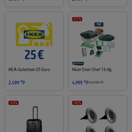
-61%
IKEA Gutschein 25 Euro
Nicer Dicer Chef 15-tlg.
2.499 °P
4.999 °P
12.995
°P
-64%
-45%