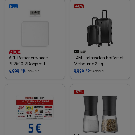
NEU
-60%
ADE Personenwaage
L&M Hartschalen-Kofferset
BE2500-2 Ronja mit
Melbourne 2-tlg.
externem Display
4.999 °P
9.999 °P
5.995
°P
24.999
°P
-57%