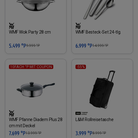
WMF Wok Party 28 cm
WMF Besteck-Set 24-tlg.
5.499 °P
6.999 °P
9.999
°P
14.999
°P
10FACH °P MIT COUPON
-55%
WMF Pfanne Diadem Plus 28
L&M Rollreisetasche
cm mit Deckel
7.699 °P
3.999 °P
13.999
°P
8.999
°P