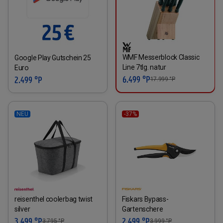
WMF Messerblock Classic
Google Play Gutschein 25
Line 7tlg. natur
Euro
6.499 °P
2.499 °P
17.999
°P
NEU
-37%
reisenthel coolerbag twist
Fiskars Bypass-
silver
Gartenschere
3.499 °P
2.499 °P
3.795
°P
3.999
°P