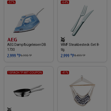
-57%
-64%
AEG Dampfbügeleisen DB
WMF Steakbesteck-Set 8-
1730
tlg.
2.999 °P
2.999 °P
6.995
°P
8.499
°P
10FACH °P MIT COUPON
-41%