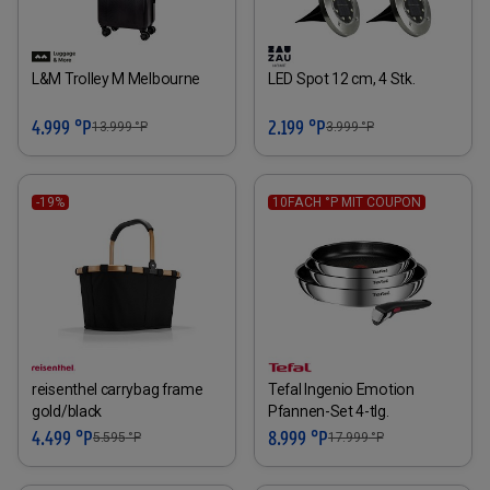
L&M Trolley M Melbourne
LED Spot 12 cm, 4 Stk.
4.999 °P
2.199 °P
13.999
°P
3.999
°P
-19%
10FACH °P MIT COUPON
reisenthel carrybag frame
Tefal Ingenio Emotion
gold/black
Pfannen-Set 4-tlg.
4.499 °P
8.999 °P
5.595
°P
17.999
°P