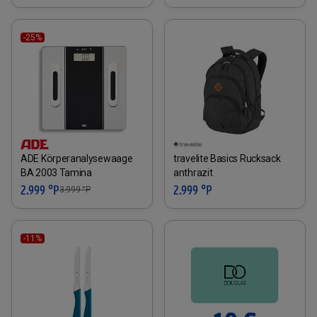
-25%
ADE Körperanalysewaage
travelite Basics Rucksack
BA 2003 Tamina
anthrazit
2.999 °P
2.999 °P
3.999
°P
-11%