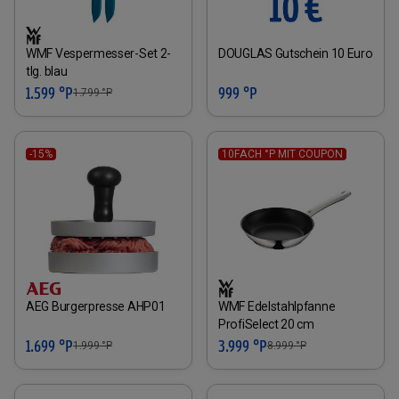
WMF Vespermesser-Set 2-
DOUGLAS Gutschein 10 Euro
tlg. blau
1.599 °P
999 °P
1.799
°P
-15%
10FACH °P MIT COUPON
AEG Burgerpresse AHP01
WMF Edelstahlpfanne
ProfiSelect 20 cm
1.699 °P
3.999 °P
1.999
°P
8.999
°P