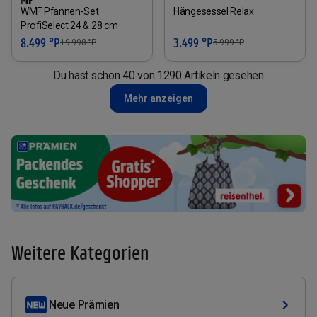
WMF Pfannen-Set
Hängesessel Relax
ProfiSelect 24 & 28 cm
8.499 °P
3.499 °P
19.998
°P
5.999
°P
Du hast schon 40 von 1290 Artikeln gesehen
Mehr anzeigen
Weitere Kategorien
Neue Prämien