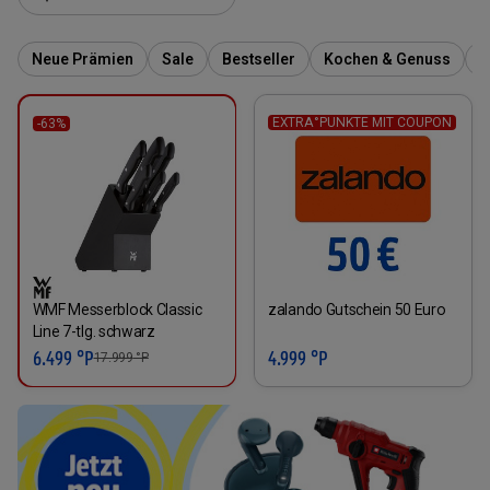
Neue Prämien
Sale
Bestseller
Kochen & Genuss
S
EXTRA°PUNKTE MIT COUPON
-63%
WMF Messerblock Classic
zalando Gutschein 50 Euro
Line 7-tlg. schwarz
6.499 °P
4.999 °P
17.999
°P