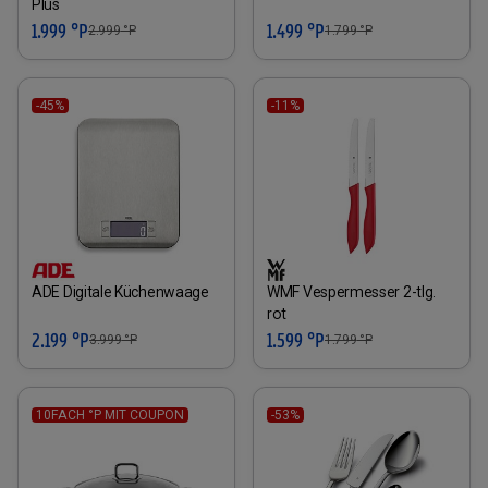
Plus
1.999 °P
1.499 °P
2.999
°P
1.799
°P
-45%
-11%
ADE Digitale Küchenwaage
WMF Vespermesser 2-tlg.
rot
2.199 °P
1.599 °P
3.999
°P
1.799
°P
10FACH °P MIT COUPON
-53%