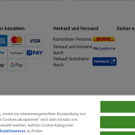
er bezahlen
Verkauf und Versand
Sicher 
Kostenloser Versand:
Verkauf und Versand
durch:
Verkauf Gutscheine
durch:
n, sowie zur interessengerechten Ausspielung von
le Cookies akzeptieren" wird dem Einsatz von
Prämien Datenschutz
Barrierefreiheit
Cookie-Einstellungen
gewählt werden, welche Cookie-Kategorien
hutzhinweise
zu finden.