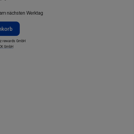
am nächsten Werktag
nkorb
z rewards GmbH
CK GmbH