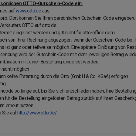
ersönlichen OTTO-Gutschein-Code ein:
önes auf
www.otto.de
aus.
rb. Dort können Sie Ihren persönlichen Gutschein-Code eingeben.
es Verkäufers OTTO auf otto.de
ternet eingelöst werden und gilt nicht für otto-office.com
isch von Ihrer Rechnung abgezogen, wenn der Gutschein-Code bei 
ns ist ganz oder teilweise möglich. Eine spätere Einlösung von Re
cksendung wird der Gutschein-Code mit dem jeweiligen Betrag wied
ombination mit einer Bestellung eingelöst werden.
r nicht möglich
kann keine Erstattung durch die Otto (GmbH & Co. KGaA) erfolgen
tig
code so lange auf, bis Sie sich entschieden haben, Ihre Bestellung
n für die Bestellung eingelösten Betrag zurück auf Ihren Geschenk
ann erneut nutzen
n Sie auf
http://www.otto.de/