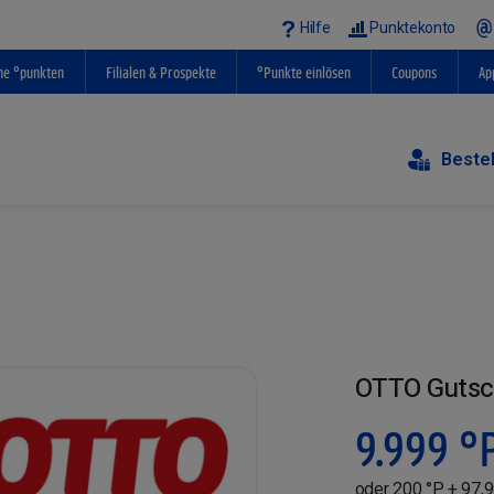
Hilfe
Punktekonto
ne °punkten
Filialen & Prospekte
°Punkte einlösen
Coupons
Ap
Beste
OTTO Gutsc
9.999
°
oder 200 °P + 97,9