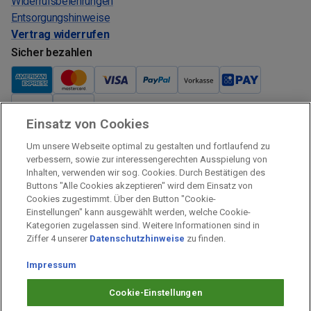
Widerrufsbelehrungen
Entsorgungshinweise
Vertrag widerrufen
Sicher bezahlen
Einsatz von Cookies
Verkauf und Versand
Um unsere Webseite optimal zu gestalten und fortlaufend zu
Kostenloser Versand:
verbessern, sowie zur interessengerechten Ausspielung von
Inhalten, verwenden wir sog. Cookies. Durch Bestätigen des
Verkauf und Versand durch:
Buttons "Alle Cookies akzeptieren" wird dem Einsatz von
Verkauf Gutscheine durch:
Cookies zugestimmt. Über den Button "Cookie-
Einstellungen" kann ausgewählt werden, welche Cookie-
Sicher einkaufen
Kategorien zugelassen sind. Weitere Informationen sind in
Ziffer 4 unserer
Datenschutzhinweise
zu finden.
Alle Preise inkl. MwSt.
Impressum
Prämien Impressum
Fragen & Hilfe
Cookie-Einstellungen
Prämien Datenschutz