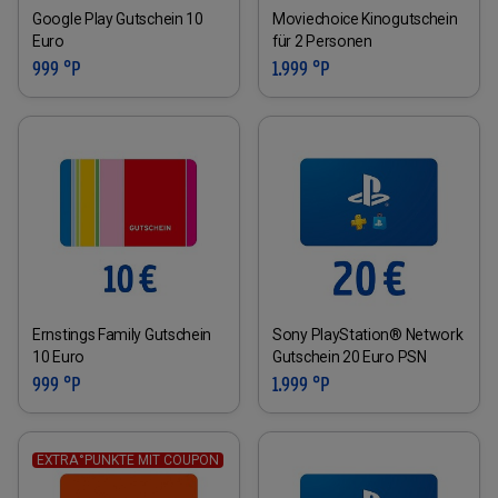
Google Play Gutschein 10
Moviechoice Kinogutschein
Euro
für 2 Personen
999 °P
1.999 °P
Ernstings Family Gutschein
Sony PlayStation® Network
10 Euro
Gutschein 20 Euro PSN
999 °P
1.999 °P
EXTRA°PUNKTE MIT COUPON