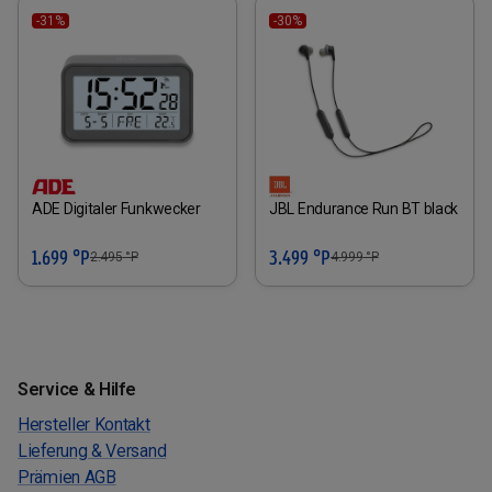
-31%
-30%
ADE Digitaler Funkwecker
JBL Endurance Run BT black
1.699 °P
3.499 °P
2.495
°P
4.999
°P
Service & Hilfe
Hersteller Kontakt
Lieferung & Versand
Prämien AGB