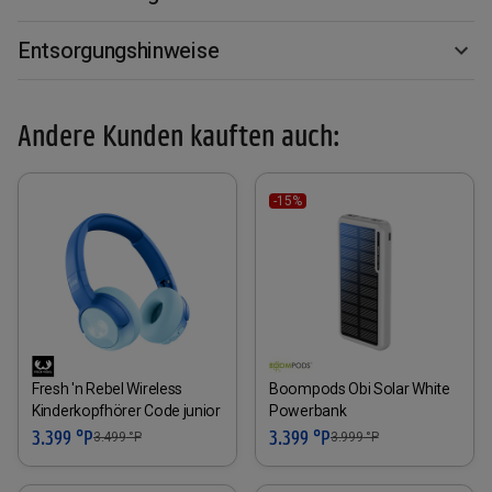
Entsorgungshinweise
Andere Kunden kauften auch:
-15%
Fresh 'n Rebel Wireless
Boompods Obi Solar White
Kinderkopfhörer Code junior
Powerbank
3.399 °P
3.399 °P
3.499
°P
3.999
°P