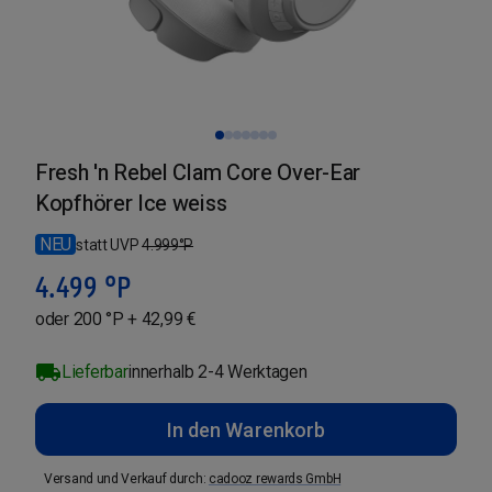
Fresh 'n Rebel Clam Core Over-Ear
Kopfhörer Ice weiss
NEU
statt UVP
4.999
°P
4.499
°P
oder 200 °P + 42,99 €
Lieferbar
innerhalb 2-4 Werktagen
In den Warenkorb
Versand und Verkauf durch
:
cadooz rewards GmbH