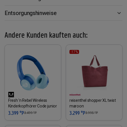
Entsorgungshinweise
Andere Kunden kauften auch:
-17%
Fresh 'n Rebel Wireless
reisenthel shopper XL twist
Kinderkopfhörer Code junior
maroon
3.399 °P
3.299 °P
3.499
°P
3.995
°P