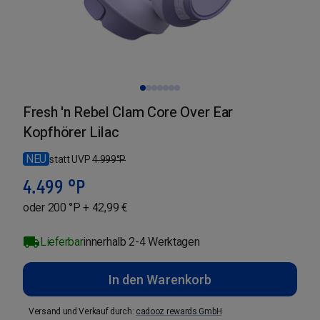
Fresh 'n Rebel Clam Core Over Ear
Kopfhörer Lilac
NEU
statt UVP
4.999
°P
4.499
°P
oder 200 °P + 42,99 €
Lieferbar
innerhalb 2-4 Werktagen
In den Warenkorb
Versand und Verkauf durch
:
cadooz rewards GmbH