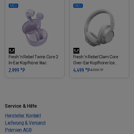
NEU
NEU
Fresh 'n Rebel Twins Core 2
Fresh 'n Rebel Clam Core
In-Ear Kopfhörer lilac
Over-Ear Kopfhörer Ice
weiss
2.999 °P
4.499 °P
4.999
°P
Service & Hilfe
Hersteller Kontakt
Lieferung & Versand
Prämien AGB