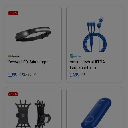
-19%
Denver LED-Stirnlampe
smrter Hydra ULTRA
Ladekabel blau
1.999 °P
1.499 °P
2.495
°P
-40%