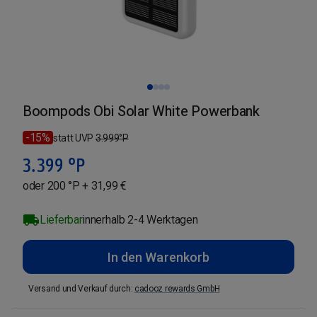
Boompods Obi Solar White Powerbank
-15%
statt UVP
3.999
°P
3.399
°P
oder 200 °P + 31,99 €
Lieferbar
innerhalb 2-4 Werktagen
In den Warenkorb
Versand und Verkauf durch
:
cadooz rewards GmbH