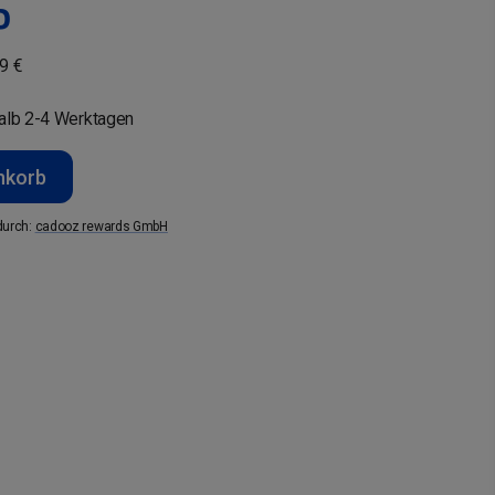
P
9 €
halb 2-4 Werktagen
nkorb
durch
:
cadooz rewards GmbH