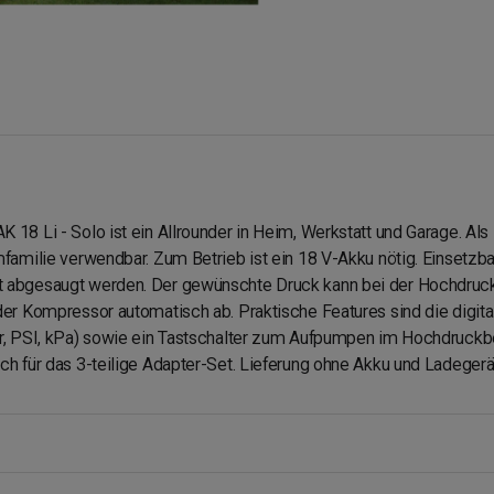
 18 Li - Solo ist ein Allrounder in Heim, Werkstatt und Garage. Al
mfamilie verwendbar. Zum Betrieb ist ein 18 V-Akku nötig. Einsetzba
t abgesaugt werden. Der gewünschte Druck kann bei der Hochdruck
der Kompressor automatisch ab. Praktische Features sind die digit
ar, PSI, kPa) sowie ein Tastschalter zum Aufpumpen im Hochdruckbe
h für das 3-teilige Adapter-Set. Lieferung ohne Akku und Ladegerät 