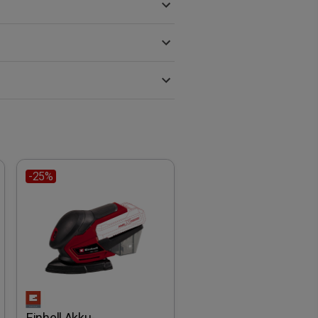
-25%
Einhell Akku-