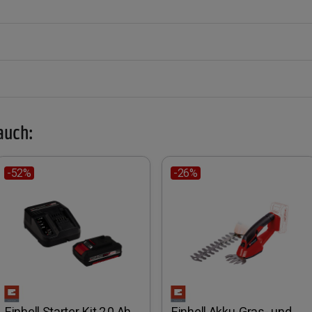
auch:
-52%
-26%
Einhell Starter Kit 2,0 Ah
Einhell Akku-Gras- und