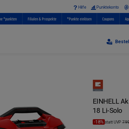
Hilfe
Punktekonto
ne °punkten
Filialen & Prospekte
°Punkte einlösen
Coupons
Ap
Beste
EINHELL Ak
18 Li-Solo
-18%
statt UVP
7.9