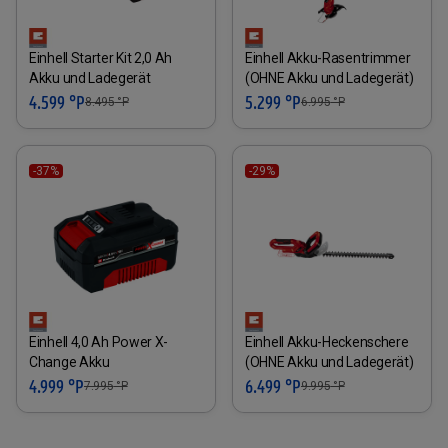
Einhell Starter Kit 2,0 Ah
Einhell Akku-Rasentrimmer
Akku und Ladegerät
(OHNE Akku und Ladegerät)
4.599 °P
5.299 °P
8.495
°P
6.995
°P
-37%
-29%
Einhell 4,0 Ah Power X-
Einhell Akku-Heckenschere
Change Akku
(OHNE Akku und Ladegerät)
4.999 °P
6.499 °P
7.995
°P
9.995
°P