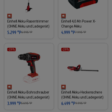
Einhell Akku-Rasentrimmer
Einhell 4,0 Ah Power X-
(OHNE Akku und Ladegerät)
Change Akku
5.299 °P
4.999 °P
6.995
°P
7.995
°P
-29%
-29%
Einhell Akku-Bohrschrauber
Einhell Akku-Heckenschere
(OHNE Akku und Ladegerät)
(OHNE Akku und Ladegerät)
3.999 °P
6.499 °P
5.695
°P
9.995
°P