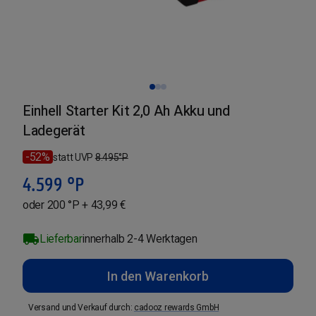
Einhell Starter Kit 2,0 Ah Akku und
Ladegerät
-52%
statt UVP
8.495
°P
4.599
°P
oder 200 °P + 43,99 €
Lieferbar
innerhalb 2-4 Werktagen
In den Warenkorb
Versand und Verkauf durch
:
cadooz rewards GmbH