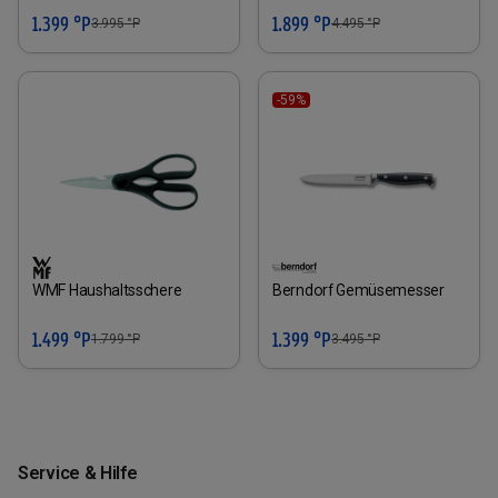
1.399 °P
1.899 °P
3.995
°P
4.495
°P
-59%
WMF Haushaltsschere
Berndorf Gemüsemesser
1.499 °P
1.399 °P
1.799
°P
3.495
°P
Service & Hilfe