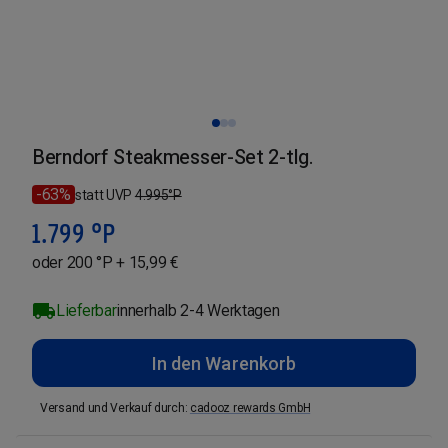
Berndorf Steakmesser-Set 2-tlg.
-63%
statt UVP
4.995
°P
1.799
°P
oder 200 °P + 15,99 €
Lieferbar
innerhalb 2-4 Werktagen
In den Warenkorb
Versand und Verkauf durch
:
cadooz rewards GmbH