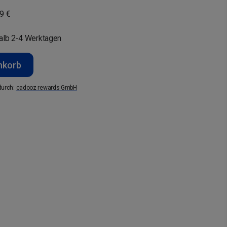
9 €
halb 2-4 Werktagen
nkorb
durch
:
cadooz rewards GmbH