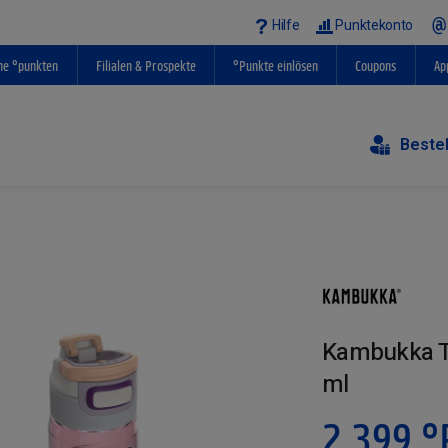
Hilfe
Punktekonto
ne °punkten
Filialen & Prospekte
°Punkte einlösen
Coupons
Ap
Beste
Kambukka Tr
ml
2.399
°