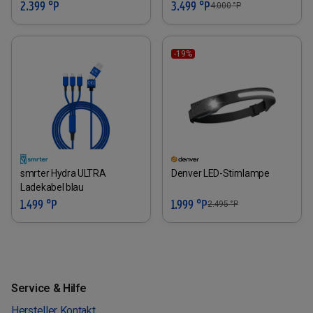
2.399 °P
3.499 °P
4.000
°P
-19%
smrter Hydra ULTRA
Denver LED-Stirnlampe
Ladekabel blau
1.499 °P
1.999 °P
2.495
°P
Service & Hilfe
Hersteller Kontakt