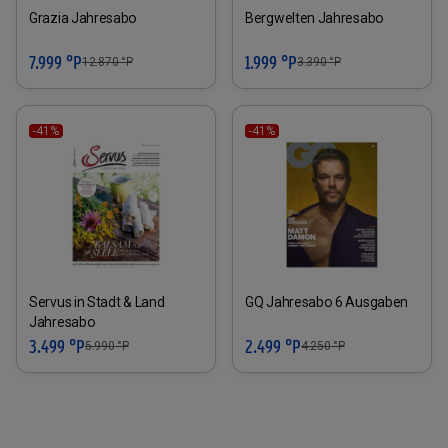
Grazia Jahresabo
Bergwelten Jahresabo
7.999 °P
1.999 °P
12.870
°P
3.390
°P
-41%
-41%
Servus in Stadt & Land
GQ Jahresabo 6 Ausgaben
Jahresabo
3.499 °P
2.499 °P
5.990
°P
4.250
°P