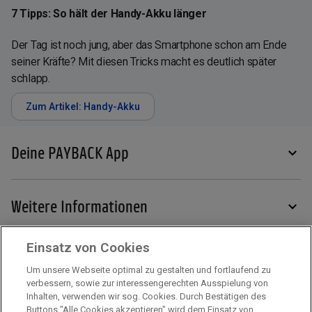
7 Tipps: So hält der Handy-Akku länger
Der Tag ist noch jung, aber das Smartphone schon am Ende
seiner Kräfte? Mit diesen Tricks macht es deutlich später
schlapp.
Zum Artikel: Handy-Akku
Deine PAYBACK App
Weitere Informationen
Einsatz von Cookies
Services
Um unsere Webseite optimal zu gestalten und fortlaufend zu
verbessern, sowie zur interessengerechten Ausspielung von
Inhalten, verwenden wir sog. Cookies. Durch Bestätigen des
Buttons "Alle Cookies akzeptieren" wird dem Einsatz von