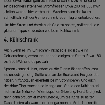
Noch etwas kälter geht es im Gefrierschrank zu. Er ist daher
ein besonders intensiver Stromfresser: Etwa 200 bis 330 kWh
jährlich werden hier verbraucht. Wundern kann das kaum,
schließlich läuft der Gefrierschrank jeden Tag ununterbrochen.
Um hier Strom und damit auch Geld zu sparen, solltest du die
gleichen Tipps anwenden wie beim Kühlschrank.
4. Kühlschrank
Auch wenn es im Kühlschrank nicht so eisig ist wie im
Gefrierschrank, verbraucht er doch einiges an Strom: Etwa 180
bis 350 kWh sind es pro Jahr.
Sparen kannst du hier, indem du die Tür nie länger offen lässt
als unbedingt nötig. Sollte sich an der Rückwand Eis gebildet
haben, hilft Abtauen ebenfalls beim Stromsparen. Und auch
der dritte Tipp macht eine Menge aus: Stelle den Kühlschrank
nicht in der Nähe von Wärmequellen (Heizung, Herd, Ofen) auf,
denn dann braucht er mehr Energie, um die Kälte zu halten.
Dass du niemals warme oder sogar noch heiße Lebensmittel