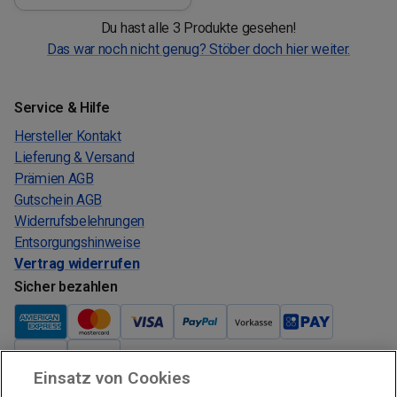
Du hast alle 3 Produkte gesehen!
Das war noch nicht genug? Stöber doch hier weiter.
Service & Hilfe
Hersteller Kontakt
Lieferung & Versand
Prämien AGB
Gutschein AGB
Widerrufsbelehrungen
Entsorgungshinweise
Vertrag widerrufen
Sicher bezahlen
Einsatz von Cookies
Verkauf und Versand