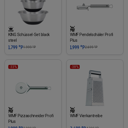
KING Schüssel-Set black
WMF Pendelschäler Profi
steel
Plus
1.799 °P
1.999 °P
1.999
°P
2.699
°P
-33%
-38%
WMF Pizzaschneider Profi
WMF Vierkantreibe
Plus