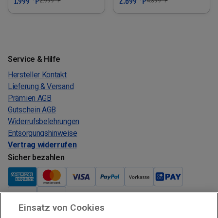
1.999 °P
2.699 °P
2.999
°P
4.399
°P
Service & Hilfe
Hersteller Kontakt
Lieferung & Versand
Prämien AGB
Gutschein AGB
Widerrufsbelehrungen
Entsorgungshinweise
Vertrag widerrufen
Sicher bezahlen
Einsatz von Cookies
Verkauf und Versand