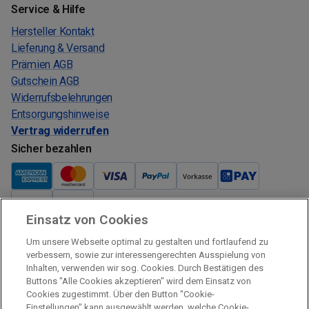
Service & Hilfe
Hersteller Kontakt
Lieferung & Versand
Prämien AGB
Gutschein AGB
Widerrufsbelehrungen
Entsorgungshinweise
Vertrag widerrufen
Sicher bezahlen
Einsatz von Cookies
Verkauf und Versand
Um unsere Webseite optimal zu gestalten und fortlaufend zu
Kostenloser Versand:
verbessern, sowie zur interessengerechten Ausspielung von
Inhalten, verwenden wir sog. Cookies. Durch Bestätigen des
Verkauf und Versand durch:
Buttons "Alle Cookies akzeptieren" wird dem Einsatz von
Verkauf Gutscheine durch:
Cookies zugestimmt. Über den Button "Cookie-
Einstellungen" kann ausgewählt werden, welche Cookie-