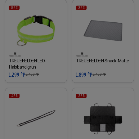
-56%
-36%
TREUEHELDEN LED-
TREUEHELDEN Snack-Matte
Halsband grün
1.299 °P
1.899 °P
2.499
°P
2.499
°P
-48%
-36%