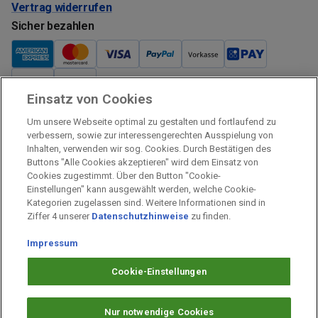
Vertrag widerrufen
Sicher bezahlen
Einsatz von Cookies
Verkauf und Versand
Um unsere Webseite optimal zu gestalten und fortlaufend zu
Kostenloser Versand:
verbessern, sowie zur interessengerechten Ausspielung von
Inhalten, verwenden wir sog. Cookies. Durch Bestätigen des
Verkauf und Versand durch:
Buttons "Alle Cookies akzeptieren" wird dem Einsatz von
Verkauf Gutscheine durch:
Cookies zugestimmt. Über den Button "Cookie-
Einstellungen" kann ausgewählt werden, welche Cookie-
Sicher einkaufen
Kategorien zugelassen sind. Weitere Informationen sind in
Ziffer 4 unserer
Datenschutzhinweise
zu finden.
Alle Preise inkl. MwSt.
Impressum
Prämien Impressum
Fragen & Hilfe
Cookie-Einstellungen
Prämien Datenschutz
Barrierefreiheit
Nur notwendige Cookies