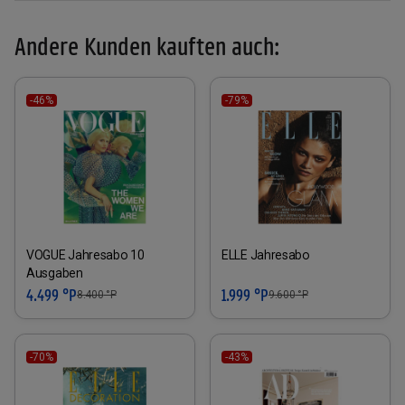
Andere Kunden kauften auch:
-46%
-79%
VOGUE Jahresabo 10
ELLE Jahresabo
Ausgaben
4.499 °P
1.999 °P
8.400
°P
9.600
°P
-70%
-43%