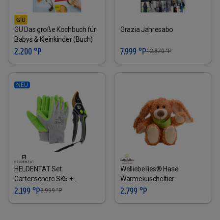
GU Das große Kochbuch für
Grazia Jahresabo
Babys & Kleinkinder (Buch)
2.200 °P
7.999 °P
12.870
°P
NEU
HELDENTAT Set
Welliebellies® Hase
Gartenschere SK5 +
Wärmekuscheltier
Handschuh
2.199 °P
2.799 °P
3.999
°P