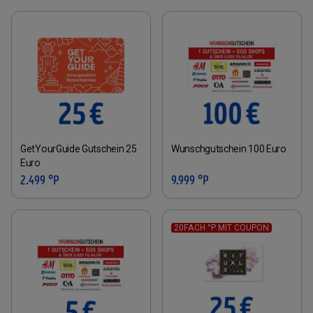
GetYourGuide Gutschein 25
Wunschgutschein 100 Euro
Euro
2.499 °P
9.999 °P
20FACH °P MIT COUPON