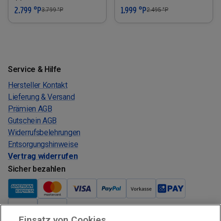
2.799 °P
1.999 °P
3.799
°P
2.495
°P
Service & Hilfe
Hersteller Kontakt
Lieferung & Versand
Prämien AGB
Gutschein AGB
Widerrufsbelehrungen
Entsorgungshinweise
Vertrag widerrufen
Sicher bezahlen
Einsatz von Cookies