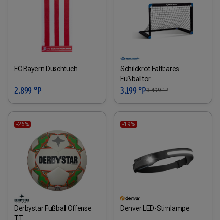
FC Bayern Duschtuch
Schildkröt Faltbares
Fußballtor
2.899 °P
3.199 °P
3.499
°P
-26%
-19%
Derbystar Fußball Offense
Denver LED-Stirnlampe
TT