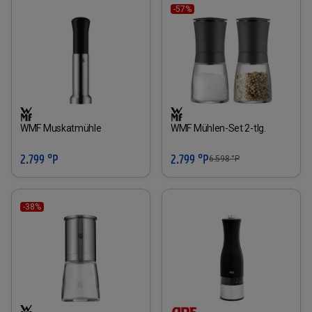
-57%
WMF Muskatmühle
WMF Mühlen-Set 2-tlg.
2.799 °P
2.799 °P
6.598
°P
-38%