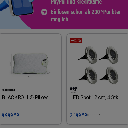
-45%
BLACKROLL® Pillow
LED Spot 12 cm, 4 Stk.
9.999 °P
2.199 °P
In den Warenkorb
In den Warenkorb
3.999
°P