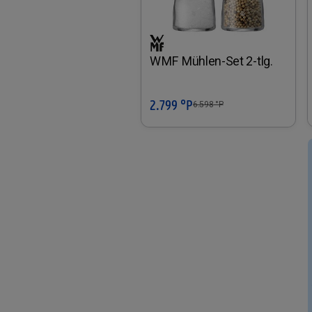
WMF Mühlen-Set 2-tlg.
2.799 °P
In den Warenkorb
6.598
°P