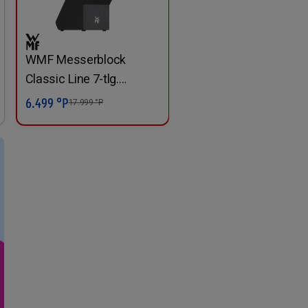
WMF Messerblock
Classic Line 7-tlg.
schwarz
6.499 °P
In den Warenkorb
17.999
°P