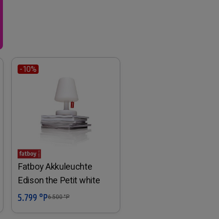
-10%
Fatboy Akkuleuchte
Edison the Petit white
5.799 °P
In den Warenkorb
6.500
°P