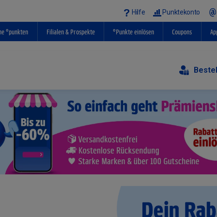
Hilfe
Punktekonto
ne °punkten
Filialen & Prospekte
°Punkte einlösen
Coupons
Ap
Beste