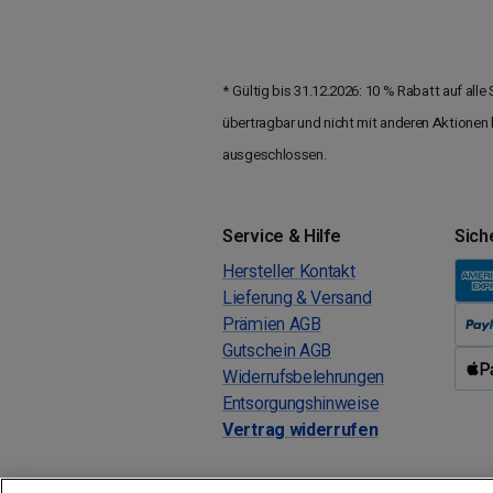
*
Gültig bis 31.12.2026: 10 % Rabatt auf al
übertragbar und nicht mit anderen Aktionen 
ausgeschlossen.
Service & Hilfe
Sich
Hersteller Kontakt
Lieferung & Versand
Prämien AGB
Gutschein AGB
Widerrufsbelehrungen
Entsorgungshinweise
Vertrag widerrufen