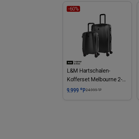
-60%
L&M Hartschalen-
Kofferset Melbourne 2-
tlg.
9.999 °P
In den Warenkorb
24.999
°P