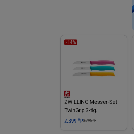
-14%
ZWILLING Messer-Set
TwinGrip 3-tlg.
2.399 °P
In den Warenkorb
2.795
°P