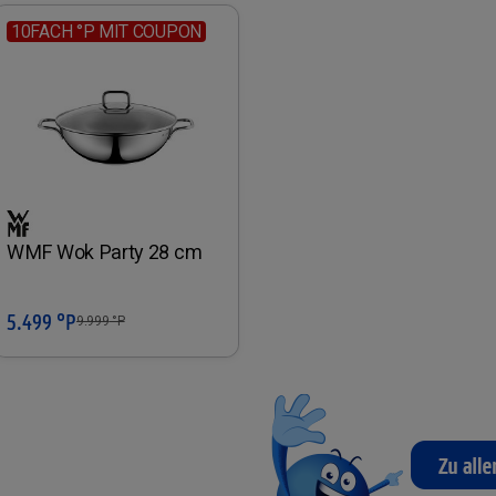
10FACH °P MIT COUPON
WMF Wok Party 28 cm
5.499 °P
In den Warenkorb
9.999
°P