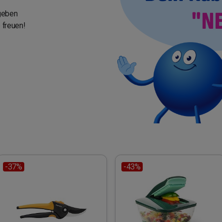
geben
 freuen!
-37%
-43%