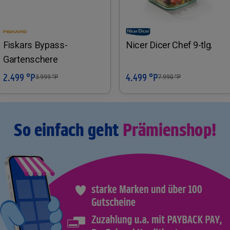
Fiskars Bypass-
Nicer Dicer Chef 9-tlg.
Gartenschere
2.499 °P
4.499 °P
In den Warenkorb
In den Warenkorb
3.999
°P
7.990
°P