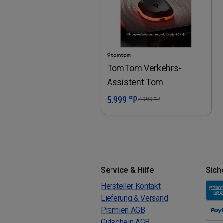
TomTom Verkehrs-
Assistent Tom
5.999 °P
In den Warenkorb
7.999
°P
Service & Hilfe
Sich
Hersteller Kontakt
Lieferung & Versand
Prämien AGB
Gutschein AGB