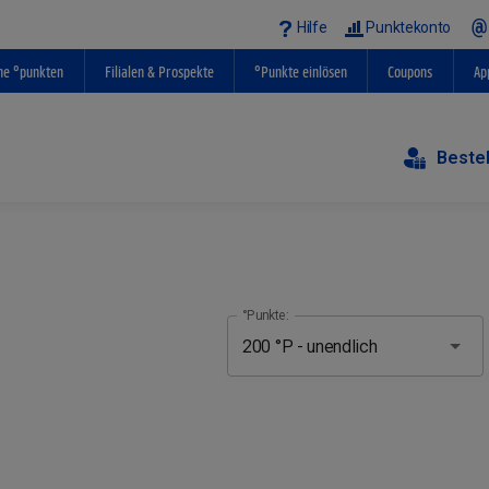
Hilfe
Punktekonto
ne °punkten
Filialen & Prospekte
°Punkte einlösen
Coupons
Ap
Beste
°Punkte: