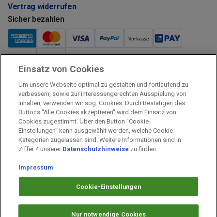
Vertrag widerrufen
Sicher bezahlen
Einsatz von Cookies
Verkauf und Versand
Um unsere Webseite optimal zu gestalten und fortlaufend zu
Kostenloser Versand:
verbessern, sowie zur interessengerechten Ausspielung von
Inhalten, verwenden wir sog. Cookies. Durch Bestätigen des
Verkauf und Versand durch:
Buttons "Alle Cookies akzeptieren" wird dem Einsatz von
Verkauf Gutscheine durch:
Cookies zugestimmt. Über den Button "Cookie-
Einstellungen" kann ausgewählt werden, welche Cookie-
Sicher einkaufen
Kategorien zugelassen sind. Weitere Informationen sind in
Ziffer 4 unserer
Datenschutzhinweise
zu finden.
Alle Preise inkl. MwSt.
Impressum
Prämien Impressum
Fragen & Hilfe
Cookie-Einstellungen
Prämien Datenschutz
Barrierefreiheit
Nur notwendige Cookies